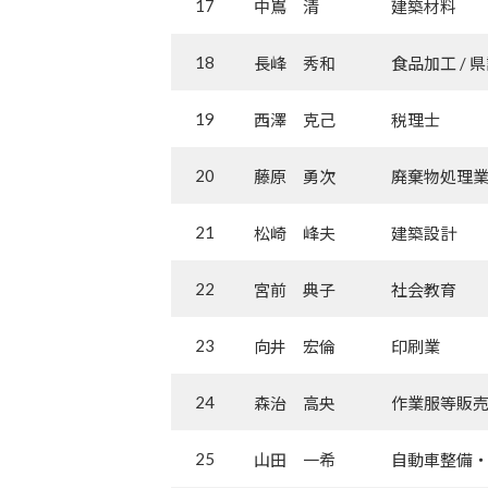
17
中嶌 清
建築材料
18
長峰 秀和
食品加工 / 
19
西澤 克己
税理士
20
藤原 勇次
廃棄物処理
21
松崎 峰夫
建築設計
22
宮前 典子
社会教育
23
向井 宏倫
印刷業
24
森治 高央
作業服等販
25
山田 一希
自動車整備