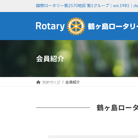
コ
ナ
国際ロータリー第2570地区 第1グループ｜est.1981｜club
ン
ビ
テ
ゲ
ン
ー
ツ
シ
へ
ョ
ス
ン
キ
に
ッ
移
会員紹介
プ
動
TOPページ
会員紹介
鶴ヶ島ロー