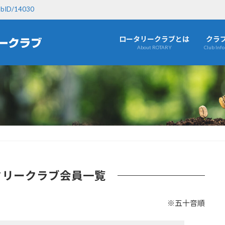
ID/14030
ロータリークラブとは
クラ
About ROTARY
Club Inf
タリークラブ会員一覧
※五十音順