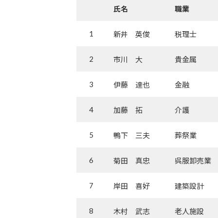
氏名
職業
1
新井 英俊
税理士
2
市川 大
貴金属
3
伊藤 達也
金融
4
加藤 拓
介護
5
鴨下 三夫
葬祭業
6
菊田 真忠
呉服卸売業
7
岸田 喜好
建築設計
8
木村 武志
老人施設