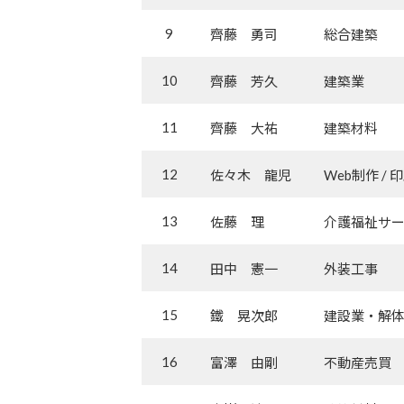
9
齊藤 勇司
総合建築
10
齊藤 芳久
建築業
11
齊藤 大祐
建築材料
12
佐々木 龍児
Web制作 / 
13
佐藤 理
介護福祉サ
14
田中 憲一
外装工事
15
鐵 晃次郎
建設業・解
16
富澤 由剛
不動産売買