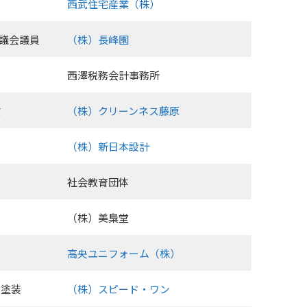
西武住宅産業（株）
県議会議員
（株）長峰園
西澤税務会計事務所
業
（株）クリーンネス藤原
（株）新日本設計
社会教育団体
（株）美梟堂
売
高央ユニフォーム（株）
・塗装
（株）スピード・ワン